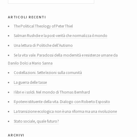
articoli recenti
The Political Theology of Peter Thiel
Salman Rushdie e la post-verità che normalizza il mondo
Una lettura di Politiche dell’Autismo
Se la vita vale. Paradossi della modernità e resistenze umane da
Danilo Dolci a Mario Sanna
Costellazioni. Sette lezioni sulla comunità
La guerra delle tasse
I libri e i soldi. Nel mondo di Thomas Bernhard
Il potere istituente della vita. Dialogo con Roberto Esposito
La transizione ecologica non è una riforma ma una rivoluzione
Stato sociale, quale futuro?
archivi