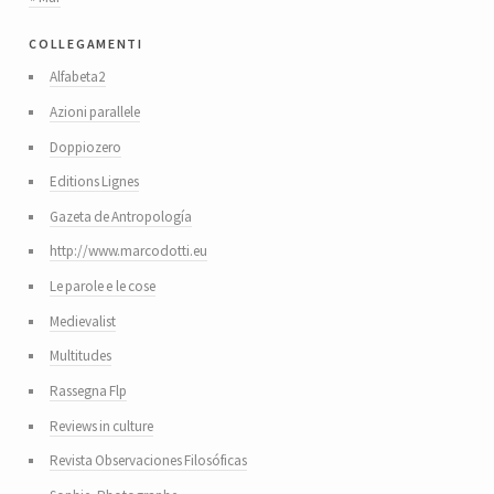
collegamenti
Alfabeta2
Azioni parallele
Doppiozero
Editions Lignes
Gazeta de Antropología
http://www.marcodotti.eu
Le parole e le cose
Medievalist
Multitudes
Rassegna Flp
Reviews in culture
Revista Observaciones Filosóficas