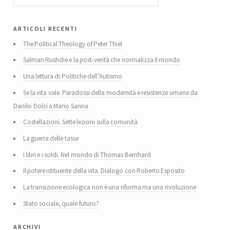
articoli recenti
The Political Theology of Peter Thiel
Salman Rushdie e la post-verità che normalizza il mondo
Una lettura di Politiche dell’Autismo
Se la vita vale. Paradossi della modernità e resistenze umane da
Danilo Dolci a Mario Sanna
Costellazioni. Sette lezioni sulla comunità
La guerra delle tasse
I libri e i soldi. Nel mondo di Thomas Bernhard
Il potere istituente della vita. Dialogo con Roberto Esposito
La transizione ecologica non è una riforma ma una rivoluzione
Stato sociale, quale futuro?
archivi