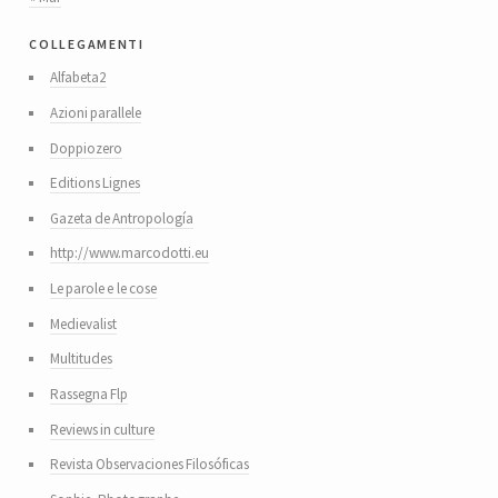
collegamenti
Alfabeta2
Azioni parallele
Doppiozero
Editions Lignes
Gazeta de Antropología
http://www.marcodotti.eu
Le parole e le cose
Medievalist
Multitudes
Rassegna Flp
Reviews in culture
Revista Observaciones Filosóficas