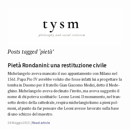
Posts tagged ‘pietà’
Pietà Rondanini: una restituzione civile
Miche­lan­gelo aveva man­cato il suo appun­ta­mento con Milano nel
1561. Papa Pio IV avrebbe voluto che fosse infatti lui a pro­get­tare la
tomba in Duomo per il fra­tello Gian Gia­como Medici, detto il Mede­
ghino. Miche­lan­gelo aveva decli­nato l’invito, ma aveva sug­ge­rito il
nome di chi poteva sosti­tuirlo: Leone Leoni. Il monu­mento, nel tran­
setto destro della cat­te­drale, respira miche­lan­gio­li­smo a pieni pol­
moni, al punto da far pen­sare che Leoni avesse lavo­rato sulla base
di uno schizzo del maestro.
24 Maggio 2015
Read article