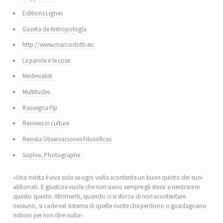
Editions Lignes
Gazeta de Antropología
http://www.marcodotti.eu
Le parole e le cose
Medievalist
Multitudes
Rassegna Flp
Reviews in culture
Revista Observaciones Filosóficas
Sophie, Photographe
«Una rivista è viva solo se ogni volta scontenta un buon quinto dei suoi
abbonati. E giustizia vuole che non siano sempre gli stessi a rientrare in
questo quinto. Altrimenti, quando ci si sforza di non scontentare
nessuno, si cade nel sistema di quelle riviste che perdono o guadagnano
milioni per non dire nulla»