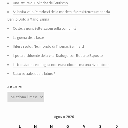
Una lettura di Politiche dell’Autismo
Se la vita vale. Paradossi della modernità e resistenze umane da
Danilo Dolci a Mario Sanna
Costellazioni. Sette lezioni sulla comunità
La guerra delle tasse
I libri e i soldi. Nel mondo di Thomas Bernhard
Il potere istituente della vita. Dialogo con Roberto Esposito
La transizione ecologica non è una riforma ma una rivoluzione
Stato sociale, quale futuro?
archivi
Archivi
Agosto 2026
L
M
M
G
V
S
D