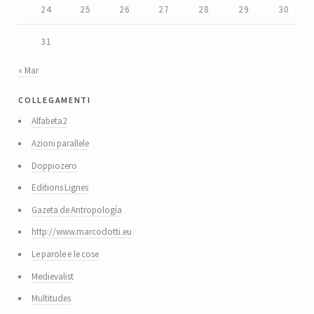
24
25
26
27
28
29
30
31
« Mar
collegamenti
Alfabeta2
Azioni parallele
Doppiozero
Editions Lignes
Gazeta de Antropología
http://www.marcodotti.eu
Le parole e le cose
Medievalist
Multitudes