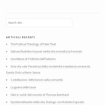
articoli recenti
The Political Theology of Peter Thiel
Salman Rushdie e la post-verità che normalizza il mondo
Una lettura di Politiche dell’Autismo
Se la vita vale. Paradossi della modernità e resistenze umane da
Danilo Dolci a Mario Sanna
Costellazioni. Sette lezioni sulla comunità
La guerra delle tasse
I libri e i soldi. Nel mondo di Thomas Bernhard
Il potere istituente della vita. Dialogo con Roberto Esposito