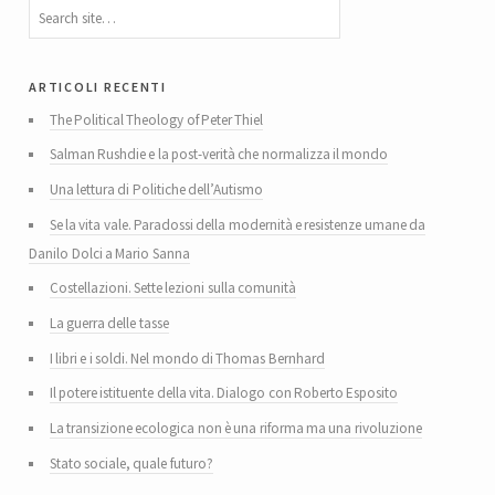
articoli recenti
The Political Theology of Peter Thiel
Salman Rushdie e la post-verità che normalizza il mondo
Una lettura di Politiche dell’Autismo
Se la vita vale. Paradossi della modernità e resistenze umane da
Danilo Dolci a Mario Sanna
Costellazioni. Sette lezioni sulla comunità
La guerra delle tasse
I libri e i soldi. Nel mondo di Thomas Bernhard
Il potere istituente della vita. Dialogo con Roberto Esposito
La transizione ecologica non è una riforma ma una rivoluzione
Stato sociale, quale futuro?