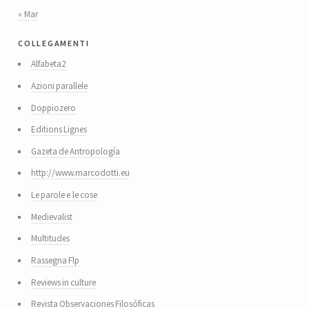
« Mar
collegamenti
Alfabeta2
Azioni parallele
Doppiozero
Editions Lignes
Gazeta de Antropología
http://www.marcodotti.eu
Le parole e le cose
Medievalist
Multitudes
Rassegna Flp
Reviews in culture
Revista Observaciones Filosóficas