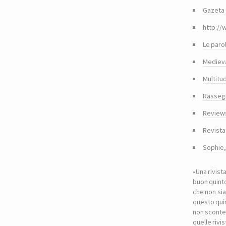
Gazeta 
http://
Le paro
Medieva
Multitu
Rasseg
Reviews
Revista
Sophie
«Una rivist
buon quinto
che non sia
questo quin
non sconte
quelle riv