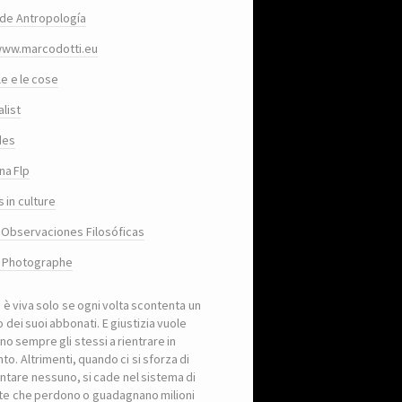
de Antropología
www.marcodotti.eu
le e le cose
list
des
na Flp
 in culture
 Observaciones Filosóficas
, Photographe
a è viva solo se ogni volta scontenta un
 dei suoi abbonati. E giustizia vuole
no sempre gli stessi a rientrare in
to. Altrimenti, quando ci si sforza di
ntare nessuno, si cade nel sistema di
iste che perdono o guadagnano milioni