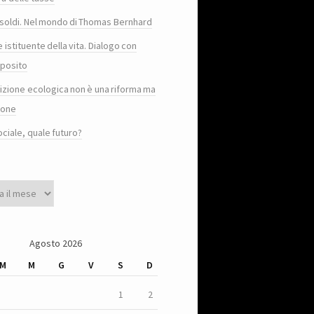
e i soldi. Nel mondo di Thomas Bernhard
e istituente della vita. Dialogo con
posito
sizione ecologica non è una riforma ma
ione
ociale, quale futuro?
Agosto 2026
M
M
G
V
S
D
1
2