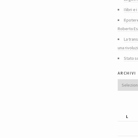
I libri 
Il poter
Roberto Es
La tran
una rivoluz
Stato s
archivi
Archivi
L