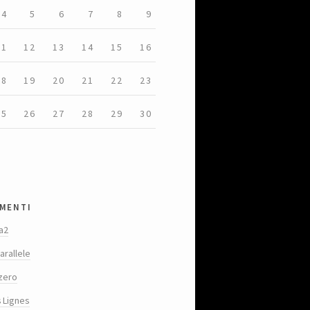
4
5
6
7
8
9
11
12
13
14
15
16
18
19
20
21
22
23
25
26
27
28
29
30
menti
a2
arallele
zero
s Lignes