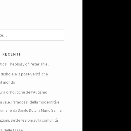
i recenti
tical Theology of Peter Thiel
Rushdie e la post-verità che
 il mondo
ura di Politiche dell’Autismo
ta vale. Paradossi della modernità e
 umane da Danilo Dolci a Mario Sanna
zioni. Sette lezioni sulla comunità
ra delle tasse