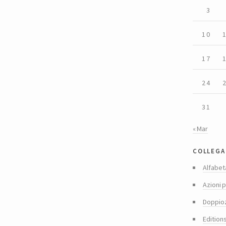
3
10
17
24
31
« Mar
collega
Alfabet
Azioni p
Doppio
Edition