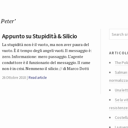
 Peter’
Appunto su Stupidità & Silicio
La stupidità non è il vuoto, ma non aver paura del
vuoto. È il tempo degli angeli vuoti. Il messaggio è:
articol
zero. Informazione: mero passaggio. L’agente
conduttore è il funzionario del messaggio. Il rame
The Poli
non è in crisi. Nemmeno il silicio // di Marco Dotti
Salman 
26 Ottobre 2018
Read article
normalizza
Una lett
Se la vi
resistenze
Costella
La guer