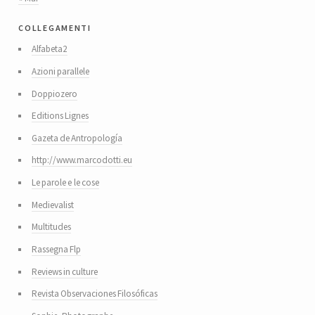
collegamenti
Alfabeta2
Azioni parallele
Doppiozero
Editions Lignes
Gazeta de Antropología
http://www.marcodotti.eu
Le parole e le cose
Medievalist
Multitudes
Rassegna Flp
Reviews in culture
Revista Observaciones Filosóficas