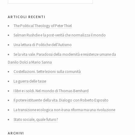
articoli recenti
The Political Theology of Peter Thiel
Salman Rushdie e la post-verità che normalizza il mondo
Una lettura di Politiche dell’Autismo
Se la vita vale. Paradossi della modernità e resistenze umane da
Danilo Dolci a Mario Sanna
Costellazioni. Sette lezioni sulla comunità
La guerra delle tasse
I libri e i soldi. Nel mondo di Thomas Bernhard
Il potere istituente della vita. Dialogo con Roberto Esposito
La transizione ecologica non è una riforma ma una rivoluzione
Stato sociale, quale futuro?
archivi