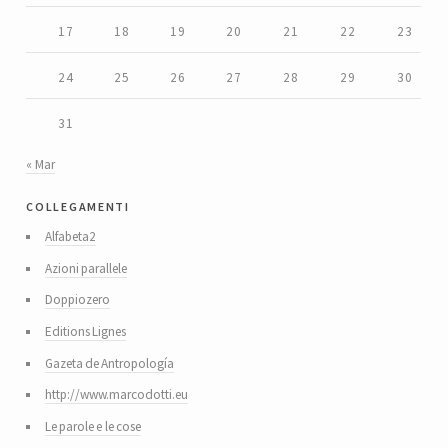
17
18
19
20
21
22
23
24
25
26
27
28
29
30
31
« Mar
collegamenti
Alfabeta2
Azioni parallele
Doppiozero
Editions Lignes
Gazeta de Antropología
http://www.marcodotti.eu
Le parole e le cose