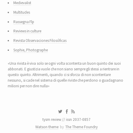
Medievalist
Multitudes
Rassegna Flp
Reviews in culture
Revista Observaciones Filosóficas
Sophie, Photographe
«Una rivista è viva solo se ogni volta scontenta un buon quinto dei suoi
abbonati. E giustizia vuole che non siano sempre gli stessi a rientrare in
questo quinto. Altrimenti, quando ci si sforza di non scontentare
nessuno, si cade nel sistema di quelle riviste che perdono o guadagnano
milioni per non dire nulla»
tysm review // issn 2037-0857
Watson theme
by
The Theme Foundry