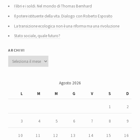
I libri e i soldi. Nel mondo di Thomas Bernhard
Il potere istituente della vita. Dialogo con Roberto Esposito
La transizione ecologica non è una riforma ma una rivoluzione
Stato sociale, quale futuro?
archivi
Archivi
Agosto 2026
L
M
M
G
V
S
D
1
2
3
4
5
6
7
8
9
10
11
12
13
14
15
16