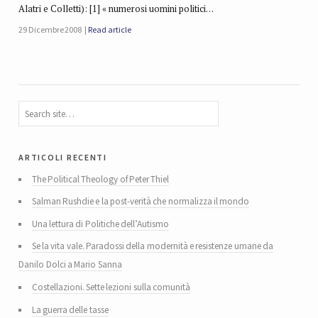
Alatri e Colletti): [1] « numerosi uomini politici…
29 Dicembre 2008
Read article
articoli recenti
The Political Theology of Peter Thiel
Salman Rushdie e la post-verità che normalizza il mondo
Una lettura di Politiche dell’Autismo
Se la vita vale. Paradossi della modernità e resistenze umane da
Danilo Dolci a Mario Sanna
Costellazioni. Sette lezioni sulla comunità
La guerra delle tasse