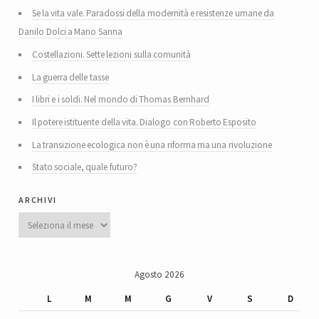
Se la vita vale. Paradossi della modernità e resistenze umane da
Danilo Dolci a Mario Sanna
Costellazioni. Sette lezioni sulla comunità
La guerra delle tasse
I libri e i soldi. Nel mondo di Thomas Bernhard
Il potere istituente della vita. Dialogo con Roberto Esposito
La transizione ecologica non è una riforma ma una rivoluzione
Stato sociale, quale futuro?
archivi
Archivi
Agosto 2026
L
M
M
G
V
S
D