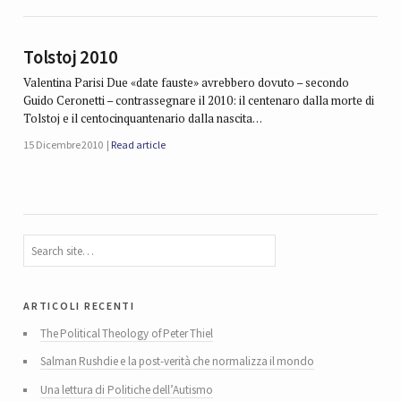
Tolstoj 2010
Valentina Parisi Due «date fauste» avrebbero dovuto – secondo
Guido Ceronetti – contrassegnare il 2010: il centenaro dalla morte di
Tolstoj e il centocinquantenario dalla nascita…
15 Dicembre 2010
Read article
articoli recenti
The Political Theology of Peter Thiel
Salman Rushdie e la post-verità che normalizza il mondo
Una lettura di Politiche dell’Autismo