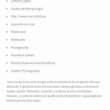
Editions Lignes
Gazeta de Antropología
http://www.marcodotti.eu
Le parole e le cose
Medievalist
Multitudes
Rassegna Flp
Reviews in culture
Revista Observaciones Filosóficas
Sophie, Photographe
«Una rivista è viva solo se ogni volta scontenta un buon quinto dei suoi
abbonati. E giustizia vuole che non siano sempre gli stessi a rientrare in
questo quinto. Altrimenti, quando ci si sforza di non scontentare
nessuno, si cade nel sistema di quelle riviste che perdono o guadagnano
milioni per non dire nulla»