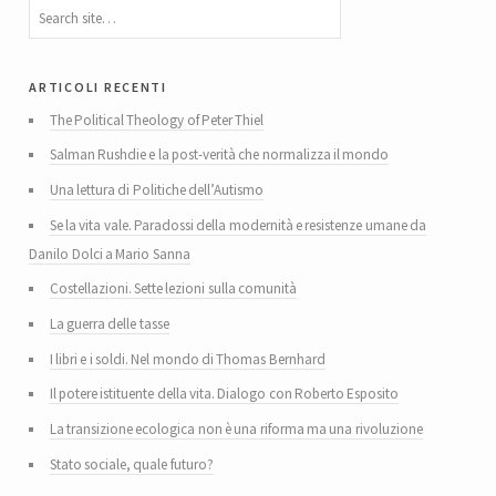
articoli recenti
The Political Theology of Peter Thiel
Salman Rushdie e la post-verità che normalizza il mondo
Una lettura di Politiche dell’Autismo
Se la vita vale. Paradossi della modernità e resistenze umane da
Danilo Dolci a Mario Sanna
Costellazioni. Sette lezioni sulla comunità
La guerra delle tasse
I libri e i soldi. Nel mondo di Thomas Bernhard
Il potere istituente della vita. Dialogo con Roberto Esposito
La transizione ecologica non è una riforma ma una rivoluzione
Stato sociale, quale futuro?