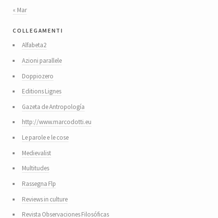
« Mar
collegamenti
Alfabeta2
Azioni parallele
Doppiozero
Editions Lignes
Gazeta de Antropología
http://www.marcodotti.eu
Le parole e le cose
Medievalist
Multitudes
Rassegna Flp
Reviews in culture
Revista Observaciones Filosóficas