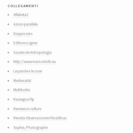
collegamenti
Alfabeta2
Azioni parallele
Doppiozero
Editions Lignes
Gazeta de Antropología
http://www.marcodotti.eu
Le parole e le cose
Medievalist
Multitudes
Rassegna Flp
Reviews in culture
Revista Observaciones Filosóficas
Sophie, Photographe