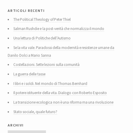
articoli recenti
The Political Theology of Peter Thiel
Salman Rushdie e la post-verità che normalizza il mondo
Una lettura di Politiche dell’Autismo
Se la vita vale. Paradossi della modernità e resistenze umane da
Danilo Dolci a Mario Sanna
Costellazioni. Sette lezioni sulla comunità
La guerra delle tasse
I libri e i soldi. Nel mondo di Thomas Bernhard
Il potere istituente della vita. Dialogo con Roberto Esposito
La transizione ecologica non è una riforma ma una rivoluzione
Stato sociale, quale futuro?
archivi
Archivi