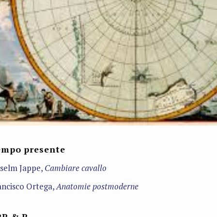
empo presente
selm Jappe,
Cambiare cavallo
ancisco Ortega,
Anatomie postmoderne
PP & P