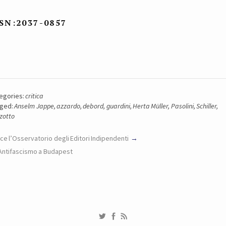
SSN:2037-0857
egories:
critica
ged:
Anselm Jappe
,
azzardo
,
debord
,
guardini
,
Herta Müller
,
Pasolini
,
Schiller
,
zotto
ce l’Osservatorio degli Editori Indipendenti
Antifascismo a Budapest