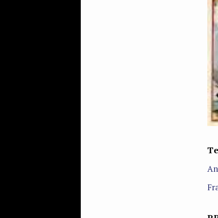
T
An
Fr
P