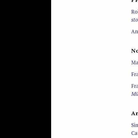
Ro
sto
An
No
Ma
Fr
Fr
Mü
Ar
Si
Cat