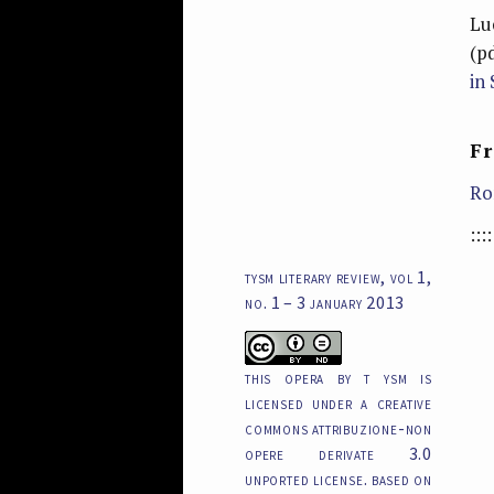
Lu
(p
in 
Fr
Ro
::::
tysm literary review, vol 1,
no. 1 – 3 january 2013
this opera by t ysm is
licensed under a creative
commons attribuzione-non
opere derivate 3.0
unported license. based on