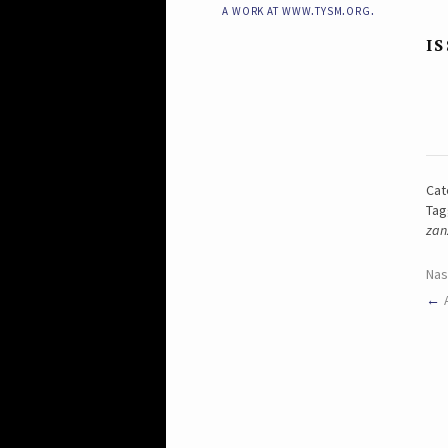
a work at www.tysm.org.
I
Cat
Tag
zan
Nas