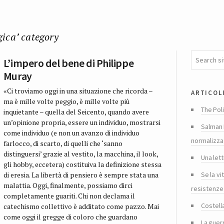
gica’ category
L’impero del bene di Philippe
Muray
«Ci troviamo oggi in una situazione che ricorda –
articol
ma è mille volte peggio, è mille volte più
The Poli
inquietante – quella del Seicento, quando avere
un’opinione propria, essere un individuo, mostrarsi
Salman 
come individuo (e non un avanzo di individuo
normalizza
farlocco, di scarto, di quelli che ‘sanno
distinguersi’ grazie al vestito, la macchina, il look,
Una lett
gli hobby, eccetera) costituiva la definizione stessa
Se la vi
di eresia. La libertà di pensiero è sempre stata una
malattia. Oggi, finalmente, possiamo dirci
resistenze
completamente guariti. Chi non declama il
Costella
catechismo collettivo è additato come pazzo. Mai
come oggi il gregge di coloro che guardano
La guer