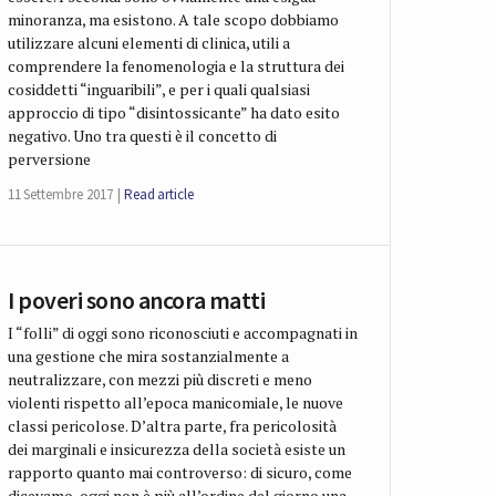
minoranza, ma esistono. A tale scopo dobbiamo
utilizzare alcuni elementi di clinica, utili a
comprendere la fenomenologia e la struttura dei
cosiddetti “inguaribili”, e per i quali qualsiasi
approccio di tipo “disintossicante” ha dato esito
negativo. Uno tra questi è il concetto di
perversione
11 Settembre 2017
Read article
I poveri sono ancora matti
I “folli” di oggi sono riconosciuti e accompagnati in
una gestione che mira sostanzialmente a
neutralizzare, con mezzi più discreti e meno
violenti rispetto all’epoca manicomiale, le nuove
classi pericolose. D’altra parte, fra pericolosità
dei marginali e insicurezza della società esiste un
rapporto quanto mai controverso: di sicuro, come
dicevamo, oggi non è più all’ordine del giorno una