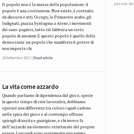
per non dir
Il popolo non è la massa della popolazione; il
popolo è una costruzione. Non esiste, è costruito
da discorsi e atti. Occupy, le Primavere arabe, gli
Indignati, piazza Syntagma a Atene, i movimenti
dei sans-papiers, tutto ciò fabbrica un certo
popolo di anonimi. E questo popolo è quello della
democrazia: un popolo che manifesta il potere di
non importa chi
18 Settembre 2017
Read article
La vita come azzardo
Quando parliamo di dipendenza dal gioco, specie
in questo tempo di crisi lavorativa, dobbiamo
operare una differenza tra coloro i quali cadono
nella spira del gioco e al contempo offrono
spiragli di uscita e guarigione, e chi invece fa
dell’azzardo un elemento strutturale del proprio
essere. I secondi sono ovviamente una esigua