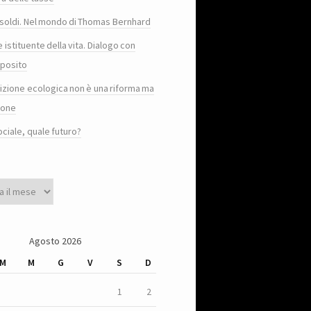
e i soldi. Nel mondo di Thomas Bernhard
e istituente della vita. Dialogo con
posito
sizione ecologica non è una riforma ma
ione
ociale, quale futuro?
Agosto 2026
M
M
G
V
S
D
1
2