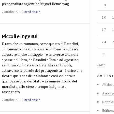
psicoanalista argentino Miguel Benasayag
3
2 Ottobre 2017
Read article
10
17
Piccoli e ingenui
24
È raro che un romanzo, come questo di Paterlini,
un romanzo che vuole essere un romanzo, riesca
31
ad essere anche un saggio – e le diverse citazioni
sparse nel libro, da Pasolini a Twain ad Agostino,
« Mar
sembrano dimostrarlo. Paterlini sembra qui,
attraverso le parole del protagonista – l’unico che
collega
ricordi qualcosa di una infanzia così violenta in
quel paese così desolato – assumere il tono del
Alfabet
moralista, allo stesso tempo indignato e
rassegnato
Azioni p
2 Ottobre 2017
Read article
Doppio
Edition