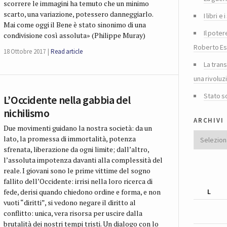
scorrere le immagini ha temuto che un minimo
scarto, una variazione, potessero danneggiarlo.
I libri 
Mai come oggi il Bene è stato sinonimo di una
Il poter
condivisione così assoluta» (Philippe Muray)
Roberto Es
18 Ottobre 2017
Read article
La tran
una rivoluz
Stato s
L’Occidente nella gabbia del
nichilismo
archivi
Due movimenti guidano la nostra società: da un
Archivi
lato, la promessa di immortalità, potenza
sfrenata, liberazione da ogni limite; dall’altro,
l’assoluta impotenza davanti alla complessità del
reale. I giovani sono le prime vittime del sogno
fallito dell’Occidente: irrisi nella loro ricerca di
L
fede, derisi quando chiedono ordine e forma, e non
vuoti “diritti”, si vedono negare il diritto al
conflitto: unica, vera risorsa per uscire dalla
brutalità dei nostri tempi tristi. Un dialogo con lo