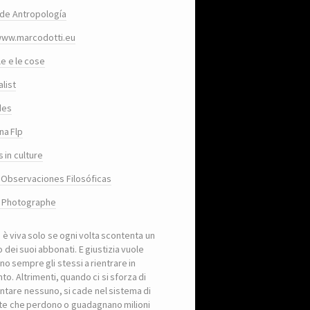
de Antropología
www.marcodotti.eu
le e le cose
list
des
na Flp
 in culture
 Observaciones Filosóficas
, Photographe
a è viva solo se ogni volta scontenta un
 dei suoi abbonati. E giustizia vuole
no sempre gli stessi a rientrare in
to. Altrimenti, quando ci si sforza di
ntare nessuno, si cade nel sistema di
iste che perdono o guadagnano milioni