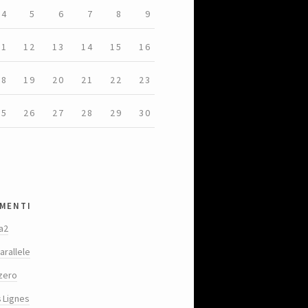
4
5
6
7
8
9
11
12
13
14
15
16
18
19
20
21
22
23
25
26
27
28
29
30
menti
a2
arallele
zero
s Lignes