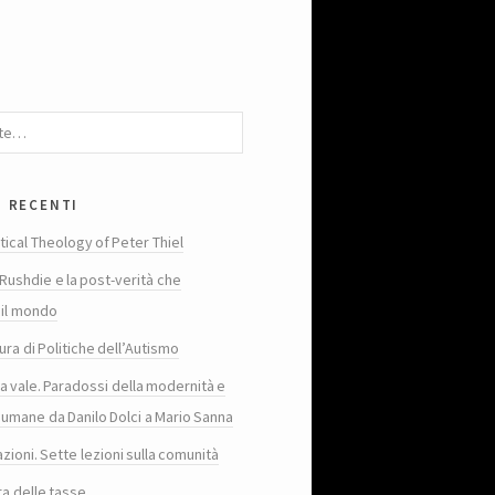
i recenti
tical Theology of Peter Thiel
Rushdie e la post-verità che
 il mondo
ura di Politiche dell’Autismo
ta vale. Paradossi della modernità e
 umane da Danilo Dolci a Mario Sanna
zioni. Sette lezioni sulla comunità
ra delle tasse