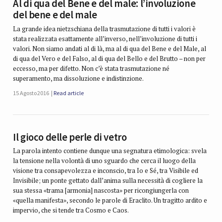
Al di qua del Bene e del male: l’involuzione
del bene e del male
La grande idea nietzschiana della trasmutazione di tutti i valori è
stata realizzata esattamente all’inverso, nell’involuzione di tutti i
valori. Non siamo andati al di là, ma al di qua del Bene e del Male, al
di qua del Vero e del Falso, al di qua del Bello e del Brutto – non per
eccesso, ma per difetto. Non c’è stata trasmutazione né
superamento, ma dissoluzione e indistinzione.
15 Agosto 2016
Read article
Il gioco delle perle di vetro
La parola intento contiene dunque una segnatura etimologica: svela
la tensione nella volontà di uno sguardo che cerca il luogo della
visione tra consapevolezza e inconscio, tra Io e Sé, tra Visibile ed
Invisibile; un ponte gettato dall’anima sulla necessità di cogliere la
sua stessa «trama [armonia] nascosta» per ricongiungerla con
«quella manifesta», secondo le parole di Eraclito. Un tragitto ardito e
impervio, che si tende tra Cosmo e Caos.