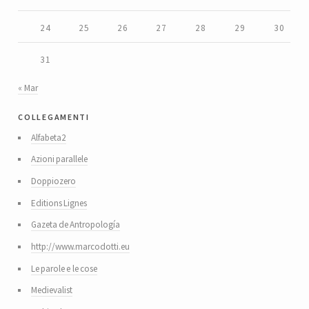
24
25
26
27
28
29
30
31
« Mar
collegamenti
Alfabeta2
Azioni parallele
Doppiozero
Editions Lignes
Gazeta de Antropología
http://www.marcodotti.eu
Le parole e le cose
Medievalist