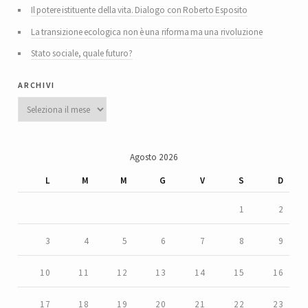
Il potere istituente della vita. Dialogo con Roberto Esposito
La transizione ecologica non è una riforma ma una rivoluzione
Stato sociale, quale futuro?
archivi
Archivi
Agosto 2026
L
M
M
G
V
S
D
1
2
3
4
5
6
7
8
9
10
11
12
13
14
15
16
17
18
19
20
21
22
23