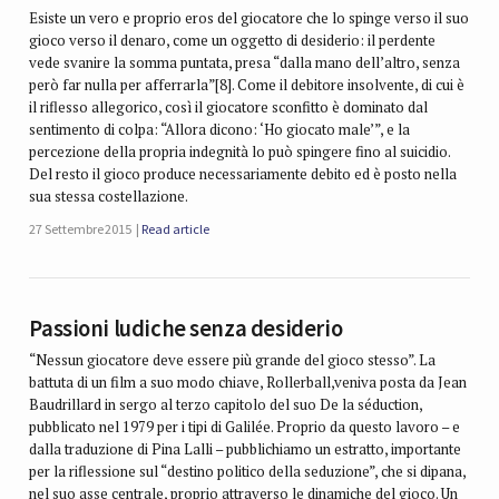
Esiste un vero e proprio eros del giocatore che lo spinge verso il suo
gioco verso il denaro, come un oggetto di desiderio: il perdente
vede svanire la somma puntata, presa “dalla mano dell’altro, senza
però far nulla per afferrarla”[8]. Come il debitore insolvente, di cui è
il riflesso allegorico, così il giocatore sconfitto è dominato dal
sentimento di colpa: “Allora dicono: ‘Ho giocato male’”, e la
percezione della propria indegnità lo può spingere fino al suicidio.
Del resto il gioco produce necessariamente debito ed è posto nella
sua stessa costellazione.
27 Settembre 2015
Read article
Passioni ludiche senza desiderio
“Nessun giocatore deve essere più grande del gioco stesso”. La
battuta di un film a suo modo chiave, Rollerball,veniva posta da Jean
Baudrillard in sergo al terzo capitolo del suo De la séduction,
pubblicato nel 1979 per i tipi di Galilée. Proprio da questo lavoro – e
dalla traduzione di Pina Lalli – pubblichiamo un estratto, importante
per la riflessione sul “destino politico della seduzione”, che si dipana,
nel suo asse centrale, proprio attraverso le dinamiche del gioco. Un