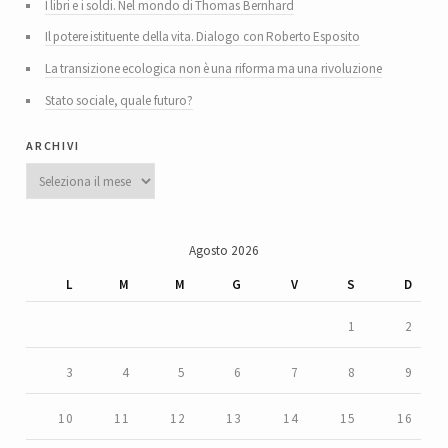
I libri e i soldi. Nel mondo di Thomas Bernhard
Il potere istituente della vita. Dialogo con Roberto Esposito
La transizione ecologica non è una riforma ma una rivoluzione
Stato sociale, quale futuro?
archivi
Archivi
Agosto 2026
L
M
M
G
V
S
D
1
2
3
4
5
6
7
8
9
10
11
12
13
14
15
16