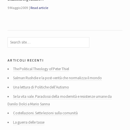
9 Maggio 2009
Read article
articoli recenti
The Political Theology of Peter Thiel
Salman Rushdie e la post-verità che normalizza il mondo
Una lettura di Politiche dell’Autismo
Se la vita vale. Paradossi della modernità e resistenze umane da
Danilo Dolci a Mario Sanna
Costellazioni. Sette lezioni sulla comunità
La guerra delle tasse