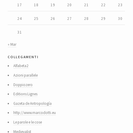
17
18
19
20
21
22
23
24
25
26
27
28
29
30
31
« Mar
collegamenti
Alfabeta2
Azioni parallele
Doppiozero
Editions Lignes
Gazeta de Antropología
http://www.marcodotti.eu
Le parole e le cose
Medievalist