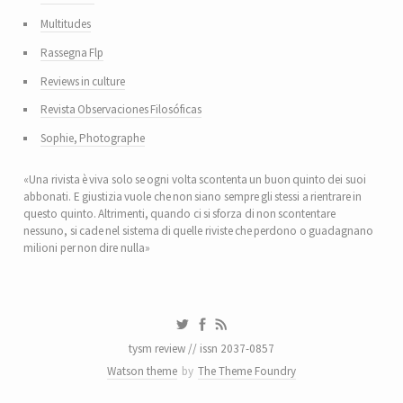
Multitudes
Rassegna Flp
Reviews in culture
Revista Observaciones Filosóficas
Sophie, Photographe
«Una rivista è viva solo se ogni volta scontenta un buon quinto dei suoi
abbonati. E giustizia vuole che non siano sempre gli stessi a rientrare in
questo quinto. Altrimenti, quando ci si sforza di non scontentare
nessuno, si cade nel sistema di quelle riviste che perdono o guadagnano
milioni per non dire nulla»
tysm review // issn 2037-0857
Watson theme
by
The Theme Foundry