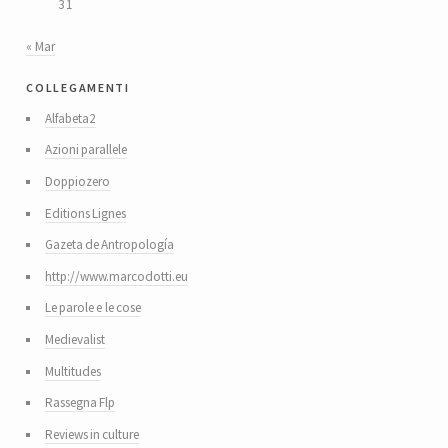
31
« Mar
collegamenti
Alfabeta2
Azioni parallele
Doppiozero
Editions Lignes
Gazeta de Antropología
http://www.marcodotti.eu
Le parole e le cose
Medievalist
Multitudes
Rassegna Flp
Reviews in culture