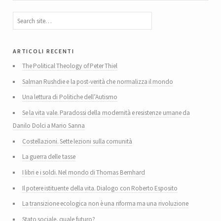
articoli recenti
The Political Theology of Peter Thiel
Salman Rushdie e la post-verità che normalizza il mondo
Una lettura di Politiche dell’Autismo
Se la vita vale. Paradossi della modernità e resistenze umane da
Danilo Dolci a Mario Sanna
Costellazioni. Sette lezioni sulla comunità
La guerra delle tasse
I libri e i soldi. Nel mondo di Thomas Bernhard
Il potere istituente della vita. Dialogo con Roberto Esposito
La transizione ecologica non è una riforma ma una rivoluzione
Stato sociale, quale futuro?