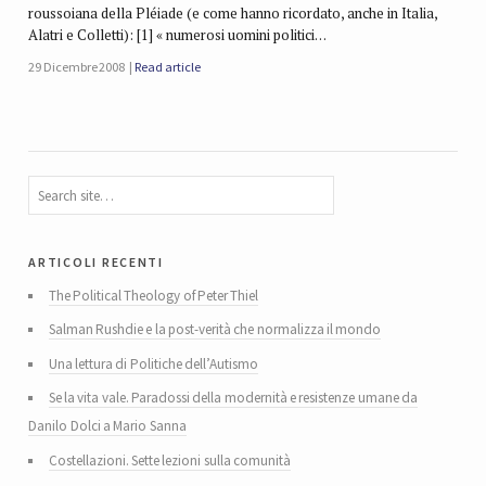
roussoiana della Pléiade (e come hanno ricordato, anche in Italia,
Alatri e Colletti): [1] « numerosi uomini politici…
29 Dicembre 2008
Read article
articoli recenti
The Political Theology of Peter Thiel
Salman Rushdie e la post-verità che normalizza il mondo
Una lettura di Politiche dell’Autismo
Se la vita vale. Paradossi della modernità e resistenze umane da
Danilo Dolci a Mario Sanna
Costellazioni. Sette lezioni sulla comunità