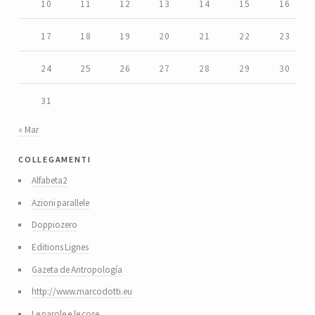
10
11
12
13
14
15
16
17
18
19
20
21
22
23
24
25
26
27
28
29
30
31
« Mar
collegamenti
Alfabeta2
Azioni parallele
Doppiozero
Editions Lignes
Gazeta de Antropología
http://www.marcodotti.eu
Le parole e le cose