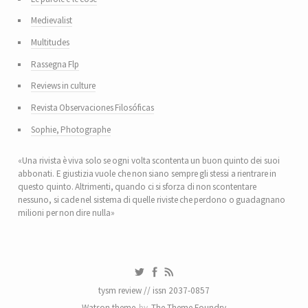
Medievalist
Multitudes
Rassegna Flp
Reviews in culture
Revista Observaciones Filosóficas
Sophie, Photographe
«Una rivista è viva solo se ogni volta scontenta un buon quinto dei suoi
abbonati. E giustizia vuole che non siano sempre gli stessi a rientrare in
questo quinto. Altrimenti, quando ci si sforza di non scontentare
nessuno, si cade nel sistema di quelle riviste che perdono o guadagnano
milioni per non dire nulla»
tysm review // issn 2037-0857
Watson theme
by
The Theme Foundry