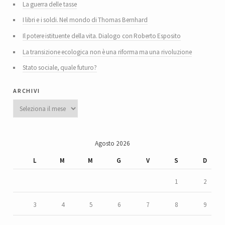
La guerra delle tasse
I libri e i soldi. Nel mondo di Thomas Bernhard
Il potere istituente della vita. Dialogo con Roberto Esposito
La transizione ecologica non è una riforma ma una rivoluzione
Stato sociale, quale futuro?
archivi
Archivi
Agosto 2026
L
M
M
G
V
S
D
1
2
3
4
5
6
7
8
9