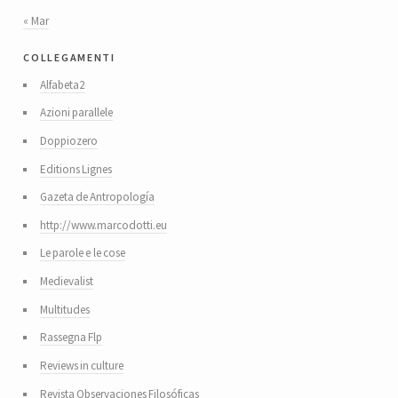
« Mar
collegamenti
Alfabeta2
Azioni parallele
Doppiozero
Editions Lignes
Gazeta de Antropología
http://www.marcodotti.eu
Le parole e le cose
Medievalist
Multitudes
Rassegna Flp
Reviews in culture
Revista Observaciones Filosóficas