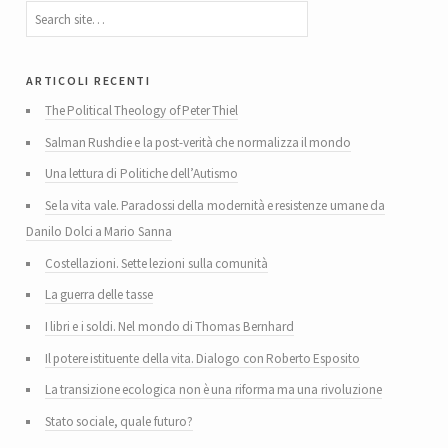
articoli recenti
The Political Theology of Peter Thiel
Salman Rushdie e la post-verità che normalizza il mondo
Una lettura di Politiche dell’Autismo
Se la vita vale. Paradossi della modernità e resistenze umane da
Danilo Dolci a Mario Sanna
Costellazioni. Sette lezioni sulla comunità
La guerra delle tasse
I libri e i soldi. Nel mondo di Thomas Bernhard
Il potere istituente della vita. Dialogo con Roberto Esposito
La transizione ecologica non è una riforma ma una rivoluzione
Stato sociale, quale futuro?