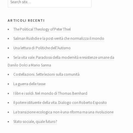
articoli recenti
The Political Theology of Peter Thiel
Salman Rushdie e la post-verità che normalizza il mondo
Una lettura di Politiche dell’Autismo
Se la vita vale. Paradossi della modernità e resistenze umane da
Danilo Dolci a Mario Sanna
Costellazioni. Sette lezioni sulla comunità
La guerra delle tasse
I libri e i soldi. Nel mondo di Thomas Bernhard
Il potere istituente della vita. Dialogo con Roberto Esposito
La transizione ecologica non è una riforma ma una rivoluzione
Stato sociale, quale futuro?