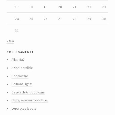
17
18
19
20
21
22
23
24
25
26
27
28
29
30
31
« Mar
collegamenti
Alfabeta2
Azioni parallele
Doppiozero
Editions Lignes
Gazeta de Antropología
http://www.marcodotti.eu
Le parole e le cose