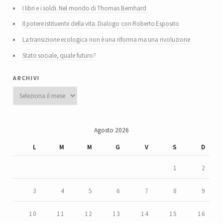
I libri e i soldi. Nel mondo di Thomas Bernhard
Il potere istituente della vita. Dialogo con Roberto Esposito
La transizione ecologica non è una riforma ma una rivoluzione
Stato sociale, quale futuro?
archivi
Archivi
Agosto 2026
L
M
M
G
V
S
D
1
2
3
4
5
6
7
8
9
10
11
12
13
14
15
16