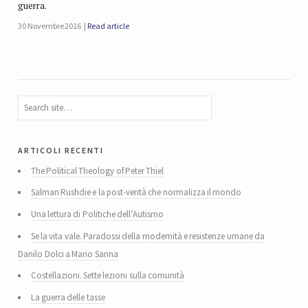
guerra.
30 Novembre 2016
Read article
articoli recenti
The Political Theology of Peter Thiel
Salman Rushdie e la post-verità che normalizza il mondo
Una lettura di Politiche dell’Autismo
Se la vita vale. Paradossi della modernità e resistenze umane da
Danilo Dolci a Mario Sanna
Costellazioni. Sette lezioni sulla comunità
La guerra delle tasse