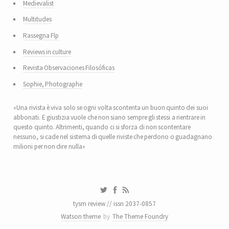
Medievalist
Multitudes
Rassegna Flp
Reviews in culture
Revista Observaciones Filosóficas
Sophie, Photographe
«Una rivista è viva solo se ogni volta scontenta un buon quinto dei suoi
abbonati. E giustizia vuole che non siano sempre gli stessi a rientrare in
questo quinto. Altrimenti, quando ci si sforza di non scontentare
nessuno, si cade nel sistema di quelle riviste che perdono o guadagnano
milioni per non dire nulla»
tysm review // issn 2037-0857
Watson theme
by
The Theme Foundry