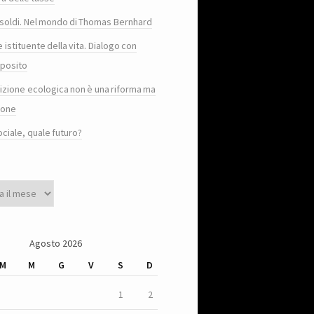
e i soldi. Nel mondo di Thomas Bernhard
e istituente della vita. Dialogo con
posito
sizione ecologica non è una riforma ma
ione
ociale, quale futuro?
Agosto 2026
M
M
G
V
S
D
1
2