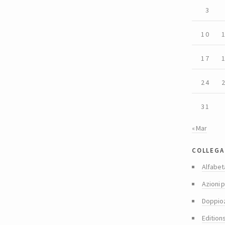
3
10
17
24
31
« Mar
collega
Alfabet
Azioni p
Doppio
Edition