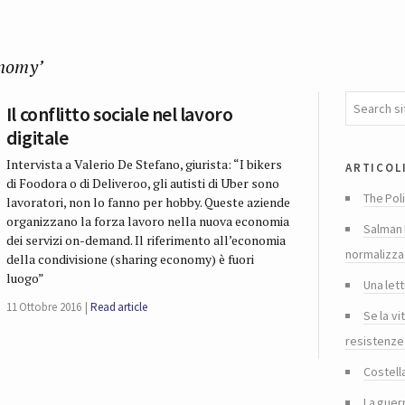
onomy’
Il conflitto sociale nel lavoro
digitale
Intervista a Valerio De Stefano, giurista: “I bikers
articol
di Foodora o di Deliveroo, gli autisti di Uber sono
The Poli
lavoratori, non lo fanno per hobby. Queste aziende
organizzano la forza lavoro nella nuova economia
Salman 
dei servizi on-demand. Il riferimento all’economia
normalizza
della condivisione (sharing economy) è fuori
luogo”
Una lett
11 Ottobre 2016
Read article
Se la vi
resistenze
Costella
La guer