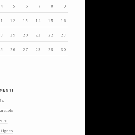
4
5
6
7
8
9
11
12
13
14
15
16
18
19
20
21
22
23
25
26
27
28
29
30
menti
a2
arallele
zero
s Lignes