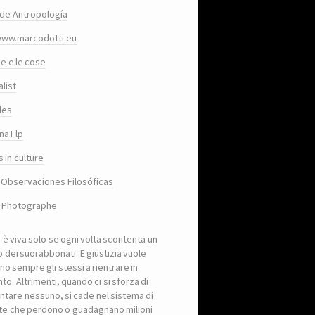
de Antropología
www.marcodotti.eu
le e le cose
list
des
na Flp
 in culture
 Observaciones Filosóficas
, Photographe
a è viva solo se ogni volta scontenta un
 dei suoi abbonati. E giustizia vuole
no sempre gli stessi a rientrare in
to. Altrimenti, quando ci si sforza di
ntare nessuno, si cade nel sistema di
iste che perdono o guadagnano milioni