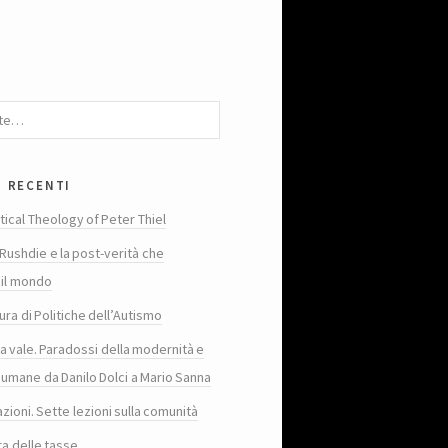
i recenti
tical Theology of Peter Thiel
Rushdie e la post-verità che
 il mondo
ura di Politiche dell’Autismo
ta vale. Paradossi della modernità e
 umane da Danilo Dolci a Mario Sanna
zioni. Sette lezioni sulla comunità
ra delle tasse