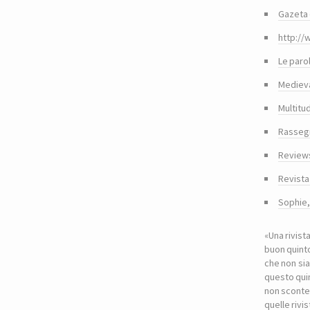
Gazeta 
http://
Le paro
Medieva
Multitu
Rasseg
Reviews
Revista
Sophie
«Una rivist
buon quinto
che non sia
questo quin
non sconte
quelle riv