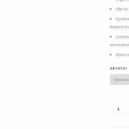
I libri 
Il poter
Roberto Es
La tran
una rivoluz
Stato s
archivi
Archivi
L