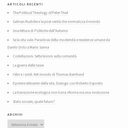
articoli recenti
The Political Theology of Peter Thiel
Salman Rushdie e la post-verità che normalizza il mondo
Una lettura di Politiche dell’Autismo
Se la vita vale. Paradossi della modernità e resistenze umane da
Danilo Dolci a Mario Sanna
Costellazioni. Sette lezioni sulla comunità
La guerra delle tasse
I libri e i soldi. Nel mondo di Thomas Bernhard
Il potere istituente della vita. Dialogo con Roberto Esposito
La transizione ecologica non è una riforma ma una rivoluzione
Stato sociale, quale futuro?
archivi
Archivi