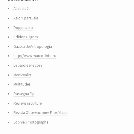
Alfabeta2
Azioni parallele
Doppiozero
Editions Lignes
Gazeta de Antropología
http://www.marcodotti.eu
Le parole e le cose
Medievalist
Multitudes
Rassegna Flp
Reviews in culture
Revista Observaciones Filosóficas
Sophie, Photographe