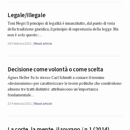
Legale/Illegale
Toni Negri Il principio di legalità è innanzitutto, dal punto di vista
della tradizione giuridica, il principio di supre­mazia della legge. Ma
non è solo questo:…
26 Febbraio 2011
Read article
Decisione come volontà o come scelta
Ágnes Heller Fu lo stesso Carl Schmitt a coniare il termine
«decisionismo» per caratterizzare le teorie politiche che condividono
almeno tre tratti distintivi: attribuiscono un’importanza
fondamentale…
23 Febbraio 2011
Read article
La corte, la mente, il sovrano / n.1 (2014)